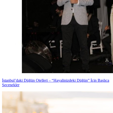
İstanbul’daki Düğün Otelleri – “Hayalinizdeki Düğün” İçin Başlıca
Seçenekler