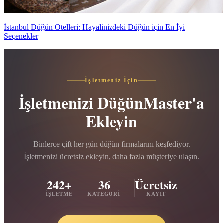
İstanbul Düğün Otelleri: Hayalinizdeki Düğün için En İyi
Seçenekler
İşletmeniz İçin
İşletmenizi DüğünMaster'a
Ekleyin
Binlerce çift her gün düğün firmalarını keşfediyor.
İşletmenizi ücretsiz ekleyin, daha fazla müşteriye ulaşın.
242+
36
Ücretsiz
İŞLETME
KATEGORI
KAYIT