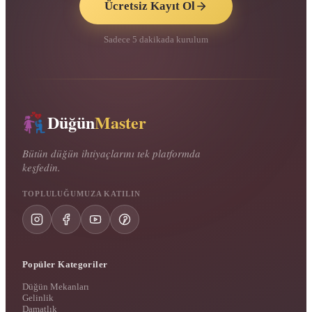
Ücretsiz Kayıt Ol
Sadece 5 dakikada kurulum
Düğün
Master
Bütün düğün ihtiyaçlarını tek platformda
keşfedin.
TOPLULUĞUMUZA KATILIN
Popüler Kategoriler
Düğün Mekanları
Gelinlik
Damatlık