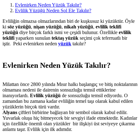
Evlenirken Neden Yüzük Takılır?
Evlilik Yüzüğü Neden Sol Ele Takılır?
Evliliğin olmazsa olmazlarından biri de kuşkusuz ki yüzüktür. Öyle
ki
söz yüzüğü
,
nişan yüzüğü
,
nikah yüzüğü
,
evlilik teklifi
yüzüğü
diye birçok farklı ismi ve çeşidi bulunur. Özellikle
evlilik
teklifi
yaparken sunulan
tektaş yüzük
seçimi çok teferruatlı bir
iştir. Peki evlenirken neden
yüzük
takılır?
Evlenirken Neden Yüzük Takılır?
Milattan önce 2800 yılında Mısır halkı başlangıç ve bitiş noktalarının
olmaması nedeni ile dairenin sonsuzluğu temsil ettiklerine
inanıyorlardı.
Evlilik yüzüğü
de sonsuzluğu temsil ediyordu. O
zamandan bu zamana kadar evliliğin temel taşı olarak kabul edilen
yüzüklerin birçok türü vardır.
Alyans
çiftleri birbirine bağlayan bir sembol olarak kabul edilir.
Yuvarlak oluşu hiç bitmeyecek bir sevgiyi ifade etmektedir. Kadınlar
için özellikle önemli olan yüzükler bir ilişkiyi üst seviyeye çıkarma
anlamı taşır. Evlilik için ilk adımdır.