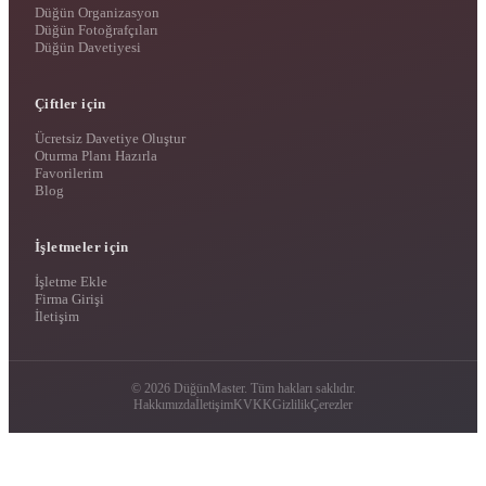
Düğün Organizasyon
Düğün Fotoğrafçıları
Düğün Davetiyesi
Çiftler için
Ücretsiz Davetiye Oluştur
Oturma Planı Hazırla
Favorilerim
Blog
İşletmeler için
İşletme Ekle
Firma Girişi
İletişim
© 2026 DüğünMaster. Tüm hakları saklıdır.
Hakkımızda
İletişim
KVKK
Gizlilik
Çerezler