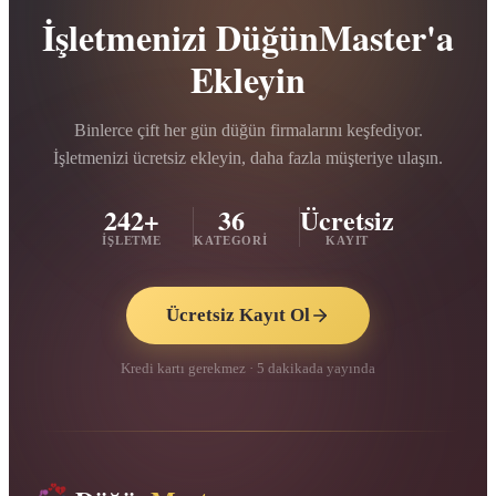
İşletmenizi DüğünMaster'a
Ekleyin
Binlerce çift her gün düğün firmalarını keşfediyor.
İşletmenizi ücretsiz ekleyin, daha fazla müşteriye ulaşın.
242+
36
Ücretsiz
İŞLETME
KATEGORI
KAYIT
Ücretsiz Kayıt Ol
Kredi kartı gerekmez · 5 dakikada yayında