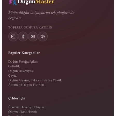
Düğün
Master
Bütün düğün ihtiyaçlarını tek platformda
keşfedin.
TOPLULUĞUMUZA KATILIN
Popüler Kategoriler
Düğün Fotoğrafçıları
Gelinlik
Düğün Davetiyesi
Çeyiz
Düğün Alyansı, Takı ve Tek taş Yüzük
Alternatif Düğün Fikirleri
Çiftler için
Ücretsiz Davetiye Oluştur
Oturma Planı Hazırla