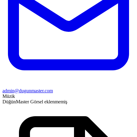
admin@dugunmaster.com
Müzik
Düğün
Master
Görsel eklenmemiş