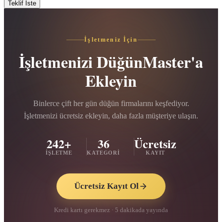
Teklif İste
İşletmeniz İçin
İşletmenizi DüğünMaster'a
Ekleyin
Binlerce çift her gün düğün firmalarını keşfediyor.
İşletmenizi ücretsiz ekleyin, daha fazla müşteriye ulaşın.
242+
36
Ücretsiz
İŞLETME
KATEGORI
KAYIT
Ücretsiz Kayıt Ol
Kredi kartı gerekmez · 5 dakikada yayında