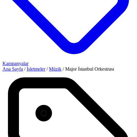
Kampanyalar
Ana Sayfa
/
İşletmeler
/
Müzik
/
Major İstanbul Orkestrası