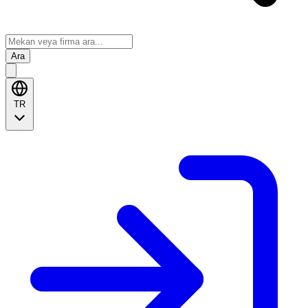
Ara
TR