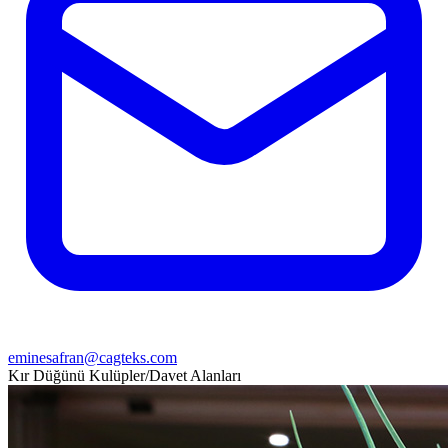
eminesafran@cagteks.com
Kır Düğünü
Kulüpler/Davet Alanları