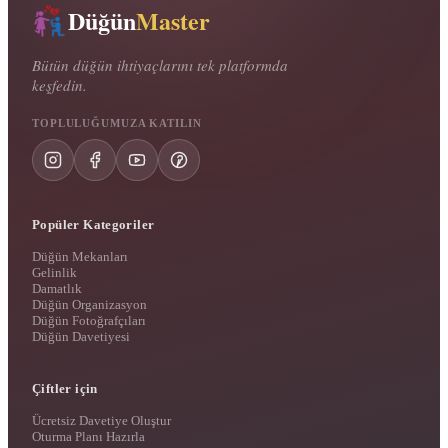
Düğün
Master
Bütün düğün ihtiyaçlarını tek platformda
keşfedin.
TOPLULUĞUMUZA KATILIN
Popüler Kategoriler
Düğün Mekanları
Gelinlik
Damatlık
Düğün Organizasyon
Düğün Fotoğrafçıları
Düğün Davetiyesi
Çiftler için
Ücretsiz Davetiye Oluştur
Oturma Planı Hazırla