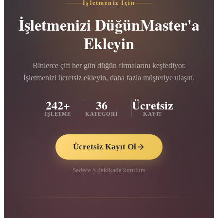
İşletmeniz İçin
İşletmenizi DüğünMaster'a
Ekleyin
Binlerce çift her gün düğün firmalarını keşfediyor.
İşletmenizi ücretsiz ekleyin, daha fazla müşteriye ulaşın.
242+
36
Ücretsiz
İŞLETME
KATEGORI
KAYIT
Ücretsiz Kayıt Ol
Sadece 5 dakikada kurulum