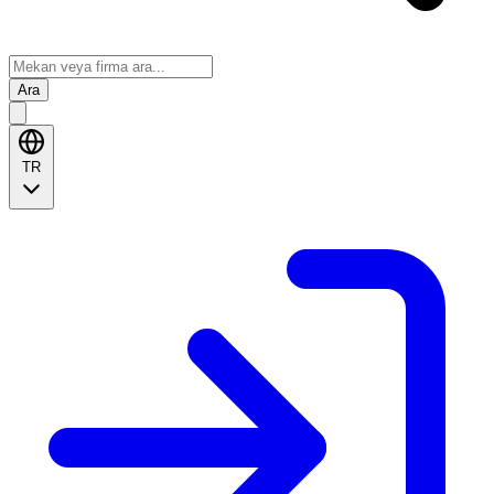
Ara
TR