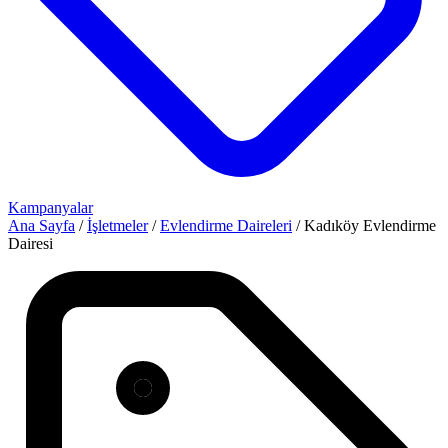
Kampanyalar
Ana Sayfa
/
İşletmeler
/
Evlendirme Daireleri
/
Kadıköy Evlendirme
Dairesi