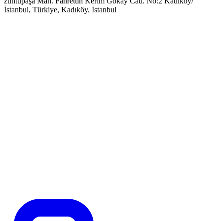
zühtüpaşa Mah. Fahrettin Kerim Gökay Cad. No:2 Kadıköy/
İstanbul, Türkiye, Kadıköy, İstanbul