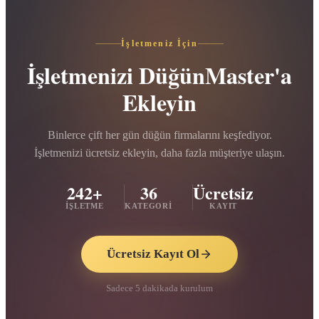
İşletmeniz İçin
İşletmenizi DüğünMaster'a
Ekleyin
Binlerce çift her gün düğün firmalarını keşfediyor.
İşletmenizi ücretsiz ekleyin, daha fazla müşteriye ulaşın.
242+
36
Ücretsiz
İŞLETME
KATEGORI
KAYIT
Ücretsiz Kayıt Ol
Sadece 5 dakikada kurulum