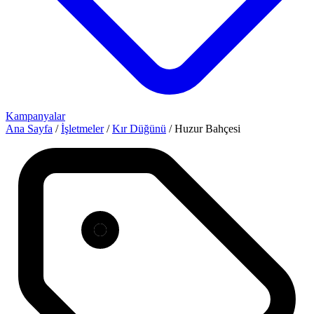
Kampanyalar
Ana Sayfa
/
İşletmeler
/
Kır Düğünü
/
Huzur Bahçesi