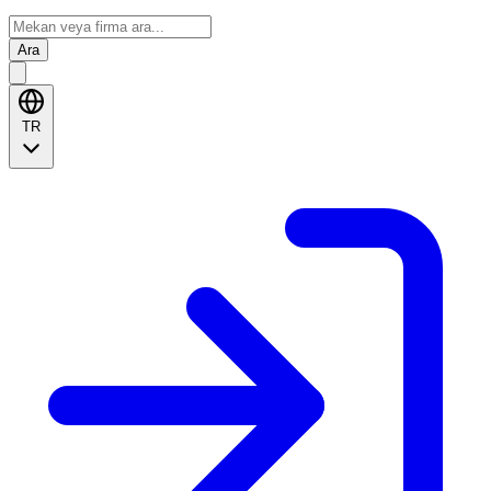
Ara
TR