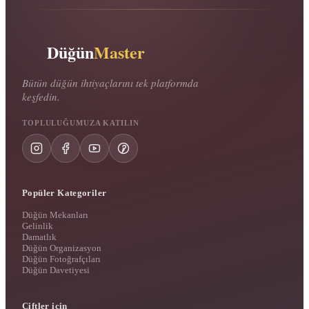
Düğün
Master
Bütün düğün ihtiyaçlarını tek platformda
keşfedin.
TOPLULUĞUMUZA KATILIN
Popüler Kategoriler
Düğün Mekanları
Gelinlik
Damatlık
Düğün Organizasyon
Düğün Fotoğrafçıları
Düğün Davetiyesi
Çiftler için